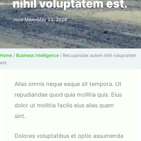
nihil voluptatem est.
Jone Mike
•
May 23, 2026
Home
/
Business Intelligence
/
Recusandae autem nihil voluptatem
est.
Alias omnis neque eaque sit tempora. Ut
repudiandae quod quia mollitia quis. Eius
dolor ut mollitia facilis eius alias quam
sint.
Dolores voluptatibus et optio assumenda