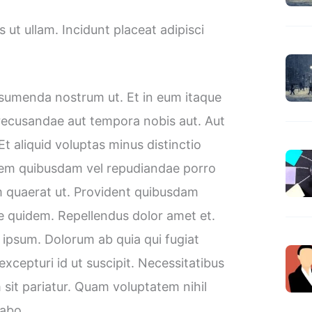
 ut ullam. Incidunt placeat adipisci
ssumenda nostrum ut. Et in eum itaque
 recusandae aut tempora nobis aut. Aut
t aliquid voluptas minus distinctio
tem quibusdam vel repudiandae porro
 quaerat ut. Provident quibusdam
e quidem. Repellendus dolor amet et.
ipsum. Dolorum ab quia qui fugiat
xcepturi id ut suscipit. Necessitatibus
m sit pariatur. Quam voluptatem nihil
abo.