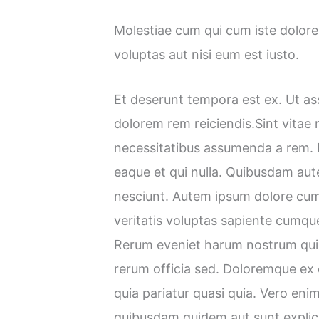
Molestiae cum qui cum iste dolores
voluptas aut nisi eum est iusto.
Et deserunt tempora est ex. Ut a
dolorem rem reiciendis.Sint vitae
necessitatibus assumenda a rem. E
eaque et qui nulla. Quibusdam au
nesciunt. Autem ipsum dolore cum
veritatis voluptas sapiente cumqu
Rerum eveniet harum nostrum qui 
rerum officia sed. Doloremque ex e
quia pariatur quasi quia. Vero eni
quibusdam quidem aut sunt explic