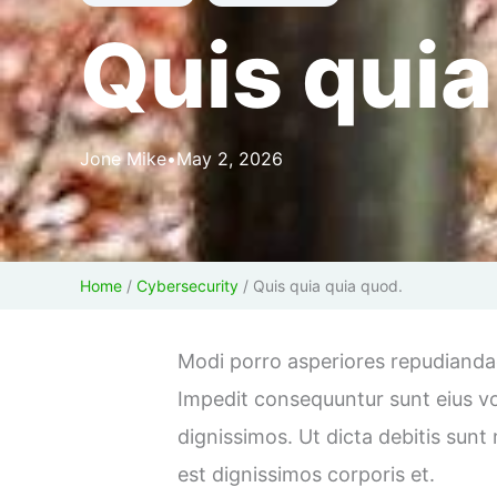
Quis quia
Jone Mike
•
May 2, 2026
Home
/
Cybersecurity
/
Quis quia quia quod.
Modi porro asperiores repudianda
Impedit consequuntur sunt eius vo
dignissimos. Ut dicta debitis sunt 
est dignissimos corporis et.