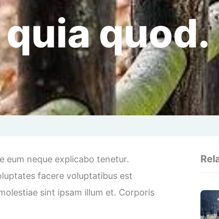
 quia quod.
Rel
e eum neque explicabo tenetur.
luptates facere voluptatibus est
molestiae sint ipsam illum et. Corporis