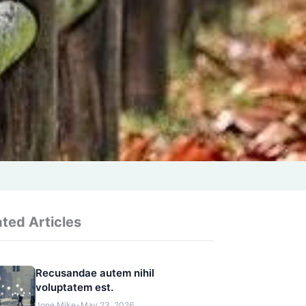
ated Articles
Recusandae autem nihil
voluptatem est.
Jone Mike
•
May 23, 2026