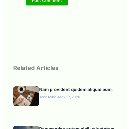
Related Articles
Nam provident quidem aliquid eum.
Jone Mike
•
May 27, 2026
Recusandae autem nihil voluptatem