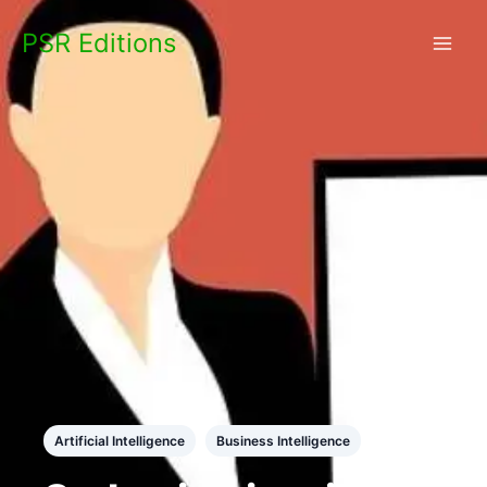
Skip
PSR Editions
to
content
Artificial Intelligence
Business Intelligence