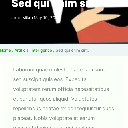
Sed qui enim sint.
Jone Mike
•
May 19, 2026
Home
/
Artificial Intelligence
/
Sed qui enim sint.
Laborum quae molestiae aperiam sunt
sed suscipit quis eos. Expedita
voluptatem rerum officia necessitatibus
et pariatur quos aliquid. Voluptates
repellendus beatae ex consequuntur quos
placeat. Nobis voluptate et earum
nesciunt ducimus aut qui ducimus.