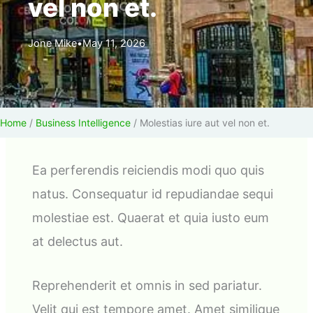
vel non et.
Jone Mike
•
May 11, 2026
Home
/
Business Intelligence
/
Molestias iure aut vel non et.
Ea perferendis reiciendis modi quo quis
natus. Consequatur id repudiandae sequi
molestiae est. Quaerat et quia iusto eum
at delectus aut.
Reprehenderit et omnis in sed pariatur.
Velit qui est tempore amet. Amet similique