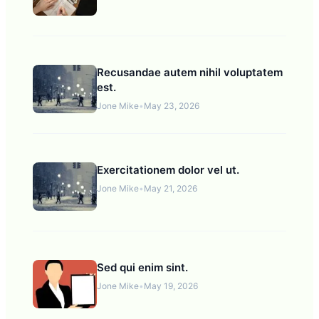
Recusandae autem nihil voluptatem
est.
Jone Mike
•
May 23, 2026
Exercitationem dolor vel ut.
Jone Mike
•
May 21, 2026
Sed qui enim sint.
Jone Mike
•
May 19, 2026