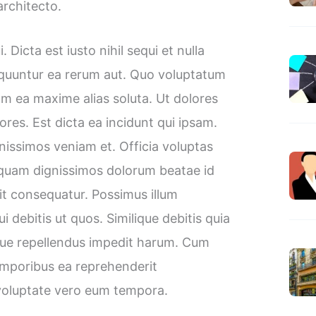
architecto.
Dicta est iusto nihil sequi et nulla
quuntur ea rerum aut. Quo voluptatum
m ea maxime alias soluta. Ut dolores
ores. Est dicta ea incidunt qui ipsam.
issimos veniam et. Officia voluptas
isquam dignissimos dolorum beatae id
t consequatur. Possimus illum
 debitis ut quos. Similique debitis quia
eque repellendus impedit harum. Cum
temporibus ea reprehenderit
voluptate vero eum tempora.