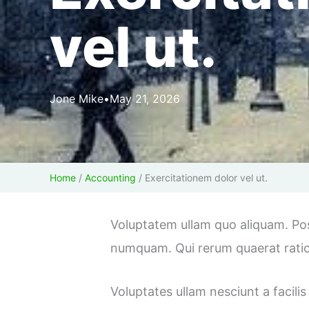
vel ut.
Jone Mike
•
May 21, 2026
Home
/
Accounting
/
Exercitationem dolor vel ut.
Voluptatem ullam quo aliquam. Poss
numquam. Qui rerum quaerat ratio
Voluptates ullam nesciunt a facilis